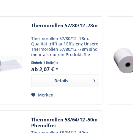
Thermorollen 57/80/12 -78m
Thermorollen 57/80/12 -78m:
Qualität trifft auf Effizienz Unsere
Thermorollen 57/80/12 -78m sind
mehr als nur ein Produkt. Sie
sind das Ergebnis jahrelanger
Einheit
1 Rolle(n)
Erfahrung und ständiger
ab 2,07 € *
Innovation. Hergestellt aus
hochwertigem,...
Details
Merken
Thermorollen 58/64/12 -50m
Phenolfrei
Thermorollen 58/64/12 -50m