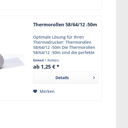
Thermorollen 58/64/12 -50m
Optimale Lösung für Ihren
Thermodrucker: Thermorollen
58/64/12 -50m Die Thermorollen
58/64/12 -50m sind die perfekte
Wahl für Ihren Thermodrucker
Einheit
1 Rolle(n)
am Point-of-Sale. Mit den Maßen
ab 1,25 € *
57 mm, 64 mm und 12 mm bieten
sie eine Lauflänge von...
Details
Merken