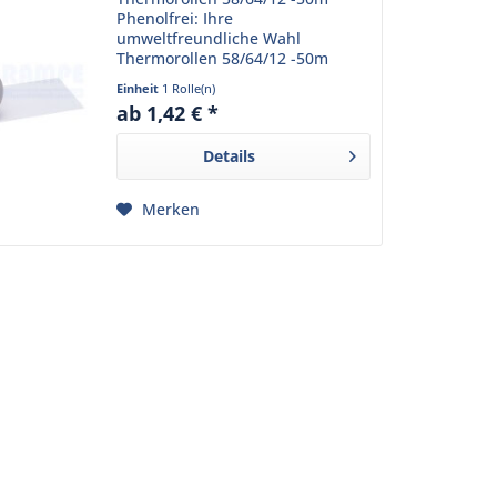
Phenolfrei: Ihre
umweltfreundliche Wahl
Thermorollen 58/64/12 -50m
Phenolfrei sind eine
Einheit
1 Rolle(n)
hervorragende Wahl für alle, die
ab 1,42 € *
Wert auf Qualität und
Umweltverträglichkeit legen.
Details
Diese Thermorollen sind...
Merken