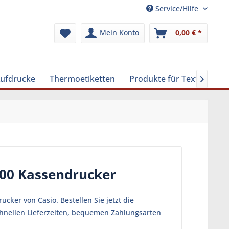
Service/Hilfe
Mein Konto
0,00 € *
Aufdrucke
Thermoetiketten
Produkte für Textilreinig

400 Kassendrucker
cker von Casio. Bestellen Sie jetzt die
chnellen Lieferzeiten, bequemen Zahlungsarten