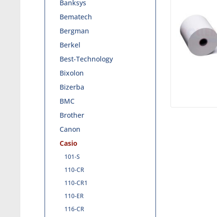
Banksys
Bematech
Bergman
Berkel
Best-Technology
Bixolon
Bizerba
BMC
Brother
Canon
Casio
101-S
110-CR
110-CR1
110-ER
116-CR