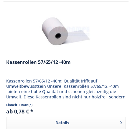
Kassenrollen 57/65/12 -40m
Kassenrollen 57/65/12 -40m: Qualität trifft auf
Umweltbewusstsein Unsere Kassenrollen 57/65/12 -40m
bieten eine hohe Qualität und schonen gleichzeitig die
Umwelt. Diese Kassenrollen sind nicht nur holzfrei, sondern
auch...
Einheit
1 Rolle(n)
ab 0,78 € *
Details