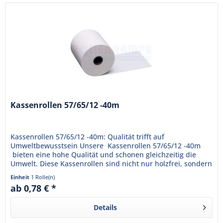
Kassenrollen 57/65/12 -40m
Kassenrollen 57/65/12 -40m: Qualität trifft auf
Umweltbewusstsein Unsere Kassenrollen 57/65/12 -40m
bieten eine hohe Qualität und schonen gleichzeitig die
Umwelt. Diese Kassenrollen sind nicht nur holzfrei, sondern
auch...
Einheit
1 Rolle(n)
ab 0,78 € *
Details