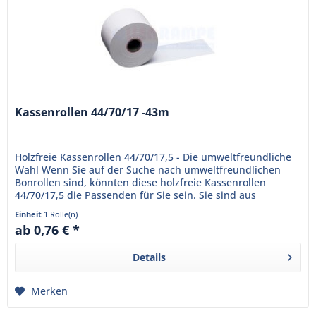
Kassenrollen 44/70/17 -43m
Holzfreie Kassenrollen 44/70/17,5 - Die umweltfreundliche
Wahl Wenn Sie auf der Suche nach umweltfreundlichen
Bonrollen sind, könnten diese holzfreie Kassenrollen
44/70/17,5 die Passenden für Sie sein. Sie sind aus
Normalpapier...
Einheit
1 Rolle(n)
ab 0,76 € *
Details
Merken