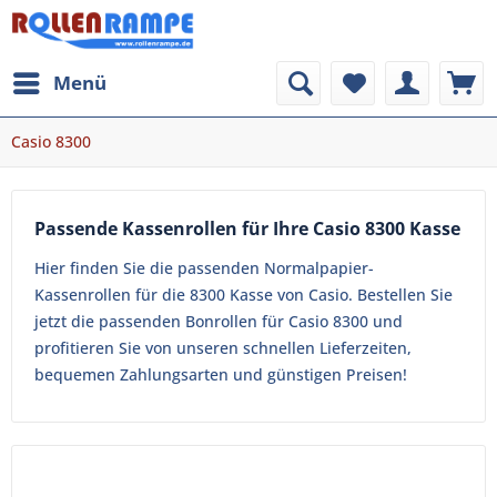
Menü
Casio 8300
Passende Kassenrollen für Ihre Casio 8300 Kasse
Hier finden Sie die passenden Normalpapier-
Kassenrollen für die 8300 Kasse von Casio. Bestellen Sie
jetzt die passenden Bonrollen für Casio 8300 und
profitieren Sie von unseren schnellen Lieferzeiten,
bequemen Zahlungsarten und günstigen Preisen!