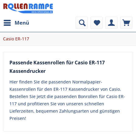
Menü
Casio ER-117
Passende Kassenrollen für Casio ER-117
Kassendrucker
Hier finden Sie die passenden Normalpapier-
Kassenrollen für den ER-117 Kassendrucker von Casio.
Bestellen Sie jetzt die passenden Bonrollen für Casio ER-
117 und profitieren Sie von unseren schnellen
Lieferzeiten, bequemen Zahlungsarten und günstigen
Preisen!